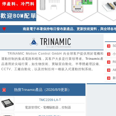
南皇電子本著保持每日發布新產品、更新技術資料，與全球各
S
TRINAMIC Motion Control GmbH 向全球客戶提供用於電機和
小
運動控制的集成電路和模塊，其客戶大多是行業領導者。
Trinamic
產
R
品適用於尖端行業，如生物技術、實驗室自動化、半導體處理設備、
CCTV、工廠自動化，以及控制任何一種嵌入式運動控制系統。
A
新
熱搜
Trinamic
產品（2026/8/9更新）
TMC2209-LA-T
電源管理IC - 電機驅動器，控制器