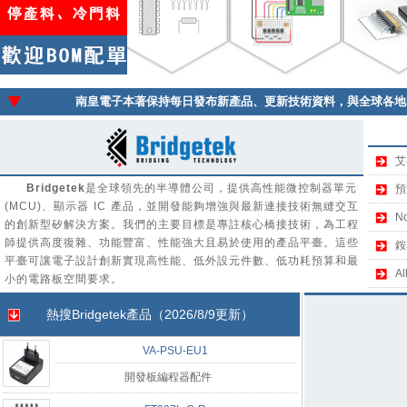
南皇電子本著保持每日發布新產品、更新技術資料，與全球各地
艾
Bridgetek
是全球領先的半導體公司，提供高性能微控制器單元
預
(MCU)、顯示器 IC 產品，並開發能夠增強與最新連接技術無縫交互
N
的創新型矽解決方案。我們的主要目標是專註核心橋接技術，為工程
師提供高度復雜、功能豐富、性能強大且易於使用的產品平臺。這些
銨
平臺可讓電子設計創新實現高性能、低外設元件數、低功耗預算和最
A
小的電路板空間要求。
熱搜
Bridgetek
產品（2026/8/9更新）
VA-PSU-EU1
開發板編程器配件