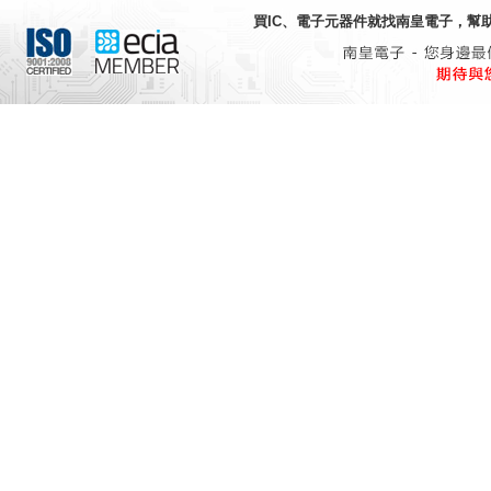
買IC、電子元器件就找
南皇電子
，幫