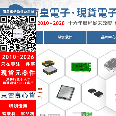
電子元器件代理
關於我們
品牌中心