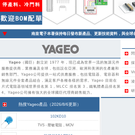
南皇電子本著保持每日發布新產品、更新技術資料，與全球
閃
Yageo
（國巨）創立於 1977 年，現已成為世界一流的無源元件
採
服務提供商，業務遍及全球，包括設在亞洲、歐洲和美洲的生產廠和
V
銷售部門。Yageo公司提供一站式供應服務，包括電阻器、電容器和
無線元件全套產品組合，滿足客戶各種各樣的需求。Yageo 目前在
淩
片式電阻器領域世界排名第 1，MLCC 排名第 3，鐵氧體產品排名第
研
4。Yageo公司擁有強大的全球國巨代理商銷售能力。
熱搜
Yageo
產品（2026/8/6更新）
102KD10
TVS - 壓敏電阻，MOV