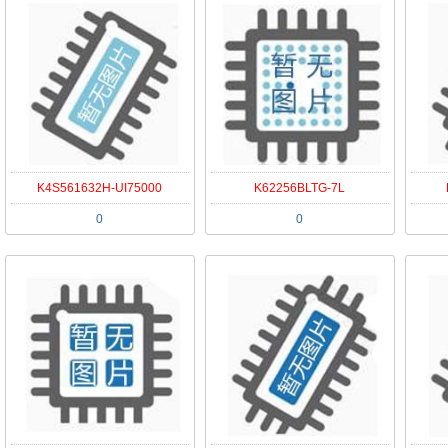
K4S561632H-UI75000
K62256BLTG-7L
0
0