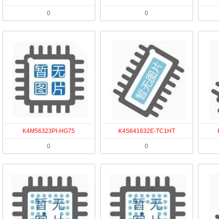
0
0
K4M56323PI-HG75
K4S641632E-TC1HT
0
0