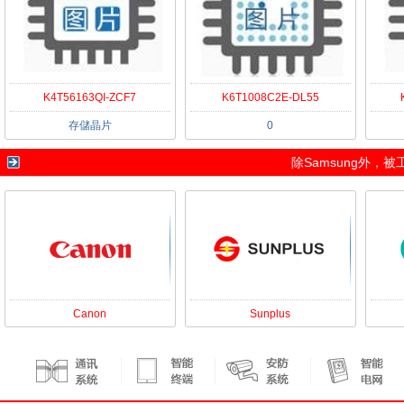
K4T56163QI-ZCF7
K6T1008C2E-DL55
存儲晶片
0
除
Samsung
外，被
Canon
Sunplus