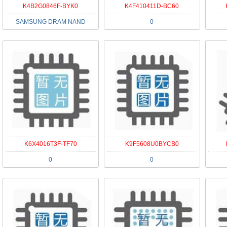
K4B2G0846F-BYK0
K4F410411D-BC60
SAMSUNG DRAM NAND
0
K6X4016T3F-TF70
K9F5608U0BYCB0
0
0