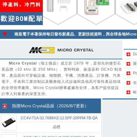
南皇電子本著保持每日發布新產品、更新技術資料，與全球各地
Micr
D
Micro Crystal
（瑞士微晶）成立於 1978 年，是領先的微型石
羅
英晶體（32 kHz 至 250 MHz）、實時時鐘、振蕩器和 OCXO 制造
P
商，產品面向可穿戴設備、物聯網、手機、消費產品、計算機、汽車
電子、手表和工業控制以及醫療植入式設備和其他高可靠性產品領域
全
的全球領導廠商。Micro Crystal辦事處遍布全球，為客戶提供從設
歐
計導入到量產的深度支持。
熱搜
Micro Crystal
晶振（2026/8/7更新）
CC4V-T1A-32.768KHZ-12.5PF-20PPM-TB-QA
晶體