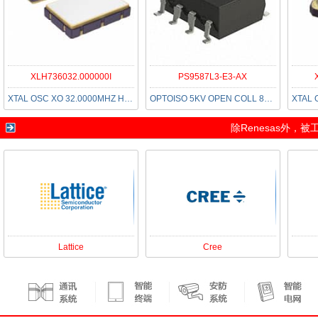
XLH736032.000000I
PS9587L3-E3-AX
XTAL OSC XO 32.0000MHZ HCMOS SMD
OPTOISO 5KV OPEN COLL 8DIP GW
除
Renesas
外，被
Lattice
Cree