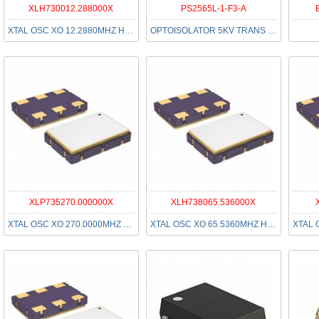
XLH730012.288000X
PS2565L-1-F3-A
XTAL OSC XO 12.2880MHZ HCMOS SMD
OPTOISOLATOR 5KV TRANS 4SMD
XLP735270.000000X
XLH738065.536000X
XTAL OSC XO 270.0000MHZ LVPECL
XTAL OSC XO 65.5360MHZ HCMOS SMD