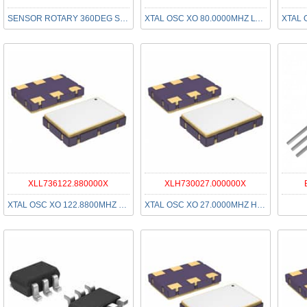
SENSOR ROTARY 360DEG SMD
XTAL OSC XO 80.0000MHZ LVPECL
XLL736122.880000X
XLH730027.000000X
XTAL OSC XO 122.8800MHZ LVDS SMD
XTAL OSC XO 27.0000MHZ HCMOS SMD