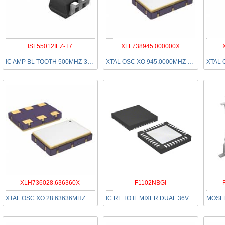
ISL55012IEZ-T7
XLL738945.000000X
IC AMP BL TOOTH 500MHZ-3GHZ SC70
XTAL OSC XO 945.0000MHZ LVDS SMD
XLH736028.636360X
F1102NBGI
XTAL OSC XO 28.63636MHZ HCMOS
IC RF TO IF MIXER DUAL 36VFQFPN