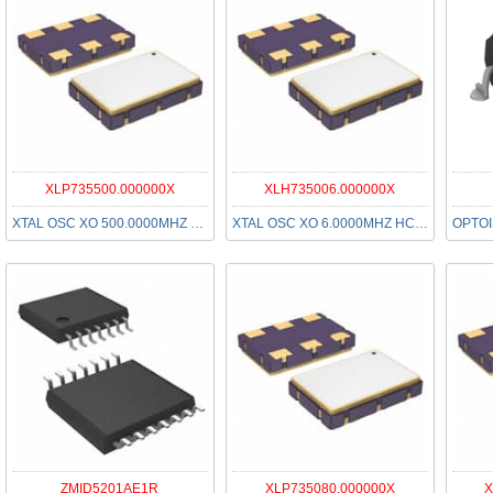
XLP735500.000000X
XLH735006.000000X
XTAL OSC XO 500.0000MHZ LVPECL
XTAL OSC XO 6.0000MHZ HCMOS SMD
ZMID5201AE1R
XLP735080.000000X
X