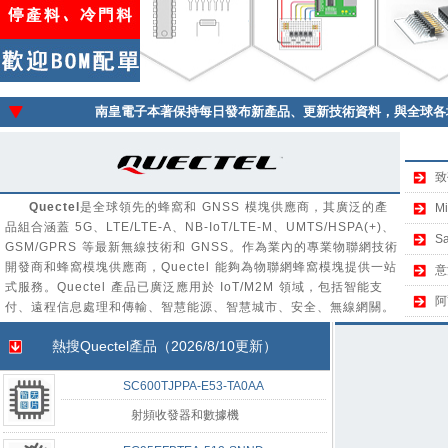
南皇電子本著保持每日發布新產品、更新技術資料，與全球各
致
Quectel
是全球領先的蜂窩和 GNSS 模塊供應商，其廣泛的產
M
品組合涵蓋 5G、LTE/LTE-A、NB-IoT/LTE-M、UMTS/HSPA(+)、
S
GSM/GPRS 等最新無線技術和 GNSS。作為業內的專業物聯網技術
開發商和蜂窩模塊供應商，Quectel 能夠為物聯網蜂窩模塊提供一站
意
式服務。Quectel 產品已廣泛應用於 IoT/M2M 領域，包括智能支
阿
付、遠程信息處理和傳輸、智慧能源、智慧城市、安全、無線網關。
熱搜
Quectel
產品（2026/8/10更新）
SC600TJPPA-E53-TA0AA
射頻收發器和數據機