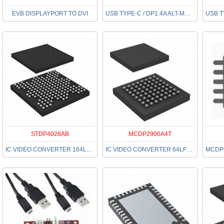
EVB DISPLAYPORT TO DVI
USB TYPE-C / DP1.4A ALT-MODE TO
STDP4028AB
MCDP2900A4T
IC VIDEO CONVERTER 164LFBGA
IC VIDEO CONVERTER 64LFBGA