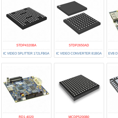
STDP4320BA
STDP2650AD
IC VIDEO SPLITTER 172LFBGA
IC VIDEO CONVERTER 81BGA
RD1-4020
MCDP5200B0