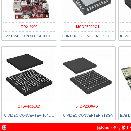
RD2-2900
MCDP6000C1
EVB DISPLAYPORT 1.4 TO HDMI 2.0
IC INTERFACE SPECIALIZED 46VQFN
STDP4020AD
STDP2600ADT
IC VIDEO CONVERTER 164LFBGA
IC VIDEO CONVERTER 81BGA
除
Kinetic
外，被工