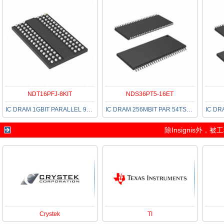
NDT16PFJ-8KIT
NDS36PT5-16ET
IC DRAM 1GBIT PARALLEL 96FBGA
IC DRAM 256MBIT PAR 54TSOP II
除
Insignis
外，被工
Crystek
TI