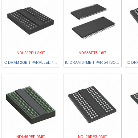
NDL28PFH-8KIT
NDS66PT5-16IT
IC DRAM 2GBIT PARALLEL 78FBGA
IC DRAM 64MBIT PAR 54TSOP II
NDL46PFP-9MIT
NDL26PFG-9MIT