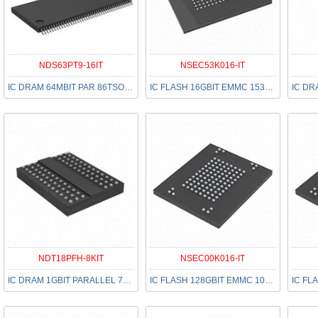
NDS63PT9-16IT
NSEC53K016-IT
IC DRAM 64MBIT PAR 86TSOP II
IC FLASH 16GBIT EMMC 153FBGA
NDT18PFH-8KIT
NSEC00K016-IT
IC DRAM 1GBIT PARALLEL 78FBGA
IC FLASH 128GBIT EMMC 100BGA