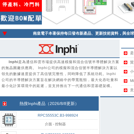
南皇電子本著保持每日發布新產品、更新技術資料，與全
是
Inphi
是為通信和雲市場提供高速模擬和混合信號半導體解決方案
貿
的無晶圓廠供應商。 Inphi公司的模擬和混合信號半導體解決方案以
小
領先的數據速度提供了高信號完整性，同時降低了系統功耗。Inphi
公司的半導體解決方案旨在解決網絡中的帶寬瓶頸，最大化吞吐量和
M
最小化計算環境中的延遲，並支持推出下一代通信和雲基礎架構。
意
熱搜
Inphi
產品（2026/8/8更新）
RPCS5553C.B3-998924
介面 - 控制器