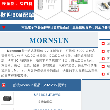
南皇電子本著保持每日發布新產品、更新技術資料，與全球各
面
Mornsun
是一站式電源解決方案制造商，可提供 5000 多種高
意
質量產品，包括 AC/DC 轉換器、DC/DC 轉換器、封閉式開關電
伍
源、功率 IC 和變壓器，涵蓋不同的應用和行業，例如工業自動化、
充電站、光伏、電信、醫療、智能家居、汽車行業等。秉承守信的服
瑞
務宗旨，Mornsun為客戶提供最好的產品、快捷的本地服務以及高效
研
的售前和售後支持。
熱搜
Mornsun
產品（2026/8/7更新）
URB4815MT-3WR3
直流轉換器