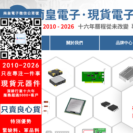
電子元器件代理
關於我們
品牌中心