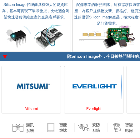
Silicon Image代理商具有強大的現貨庫
配備專業的服務團隊，所有需求快速響
存，基本可實現下單即發貨，比較適合渴
應，為客戶提供批次新、價格好、發貨
望快速發貨供給生產的企業客戶要求。
速的優質Silicon Image產品，極大程度
足訂貨需求。
除
Silicon Image
外，今日被熱門關註的其
Mitsumi
Everlight