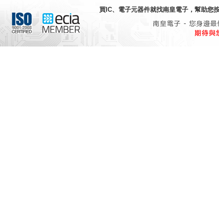
買IC、電子元器件就找
南皇電子
，幫助您