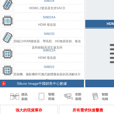
SiI9034
HDMI1.2發送器支持SACD
SiI9024A
HD
HDMI 發送器
SiI9233
四端口HDMI接收器，帶高彩、HD無損音頻、複送
器和移動高清互連支持
SiI9022A
HDMI 發送器
SiI9022
照相機、攝影機和可攜式媒體播放器的高清解決方
案
Silicon Image中國銷售中心數據
強大的現貨庫存
所有需求快速響應