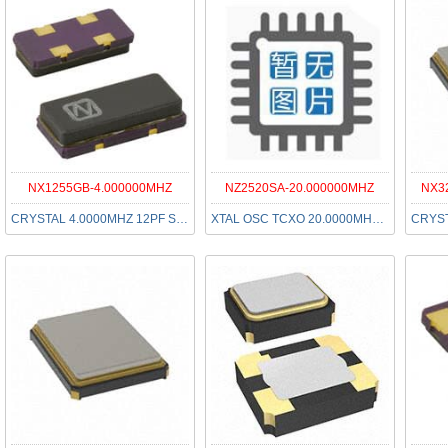
NX1255GB-4.000000MHZ
NZ2520SA-20.000000MHZ
NX3
CRYSTAL 4.0000MHZ 12PF SMD
XTAL OSC TCXO 20.0000MHZ CMOS