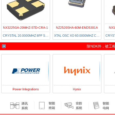
NX3225GA-20MHZ-STD-CRA-1
NZ2520SHA-60M-END5301A
NX1
CRYSTAL 20.0000MHZ 8PF SMD
XTAL OSC XO 60.0000MHZ CMOS SMD
除
NDK
外，被工
Power Integrations
Hynix