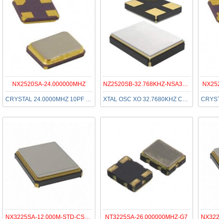
NX2520SA-24.000000MHZ
NZ2520SB-32.768KHZ-NSA3535C
NX25
CRYSTAL 24.0000MHZ 10PF SMD
XTAL OSC XO 32.7680KHZ CMOS SMD
NX3225SA-12.000M-STD-CSR-1
NT3225SA-26.000000MHZ-G7