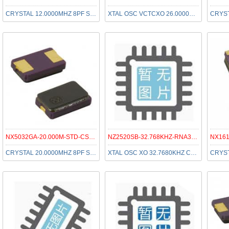
CRYSTAL 12.0000MHZ 8PF SMD
XTAL OSC VCTCXO 26.0000MHZ SNWV
NX5032GA-20.000M-STD-CSU-2
NZ2520SB-32.768KHZ-RNA3045A
CRYSTAL 20.0000MHZ 8PF SMD
XTAL OSC XO 32.7680KHZ CMOS SMD