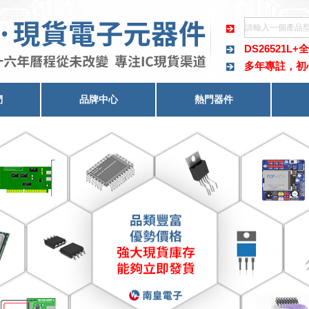
DS26521L+
全
多年專註，初
們
品牌中心
熱門器件