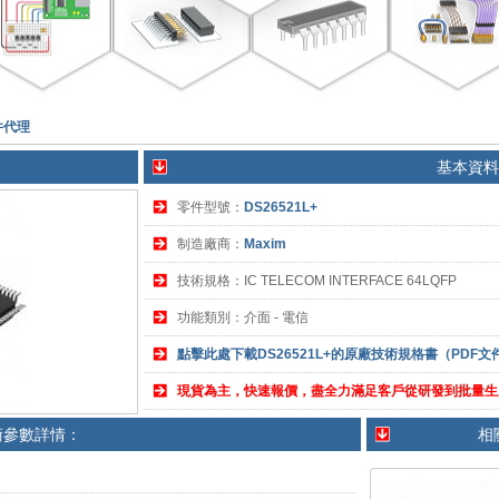
器件代理
基本資料
零件型號：
DS26521L+
制造廠商：
Maxim
技術規格：IC TELECOM INTERFACE 64LQFP
功能類別：介面 - 電信
點擊此處下載DS26521L+的原廠技術規格書（PDF文
現貨為主，快速報價，盡全力滿足客戶從研發到批量生
術參數詳情：
相