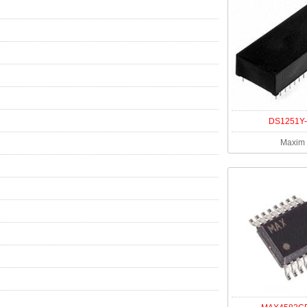
DS1251Y-
Maxim