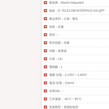
製造商：Maxim Integrated
描述：IC TELECOM INTERFACE 64LQFP
產品系列：介面 - 電信
包裝：託盤
系列：-
零件狀態：停產
功能：收發器
介面：LIU
電路數：1
電壓-供電：3.135V ~ 3.465V
電流-供電：104mA
功率(W)：-
工作溫度：-40°C ~ 85°C
安裝類型：表面貼裝型