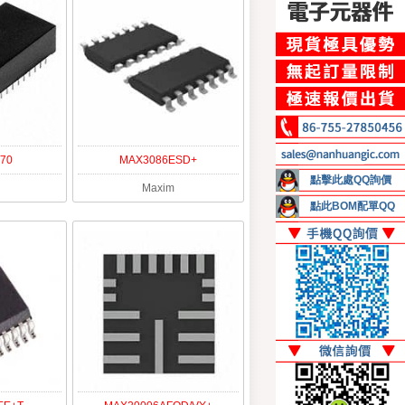
70
MAX3086ESD+
點擊此處QQ詢價
Maxim
點此BOM配單QQ