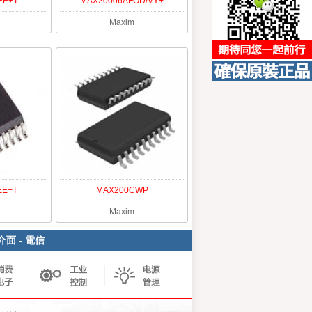
EE+T
MAX20006AFOD/VY+
Maxim
EE+T
MAX200CWP
Maxim
介面 - 電信