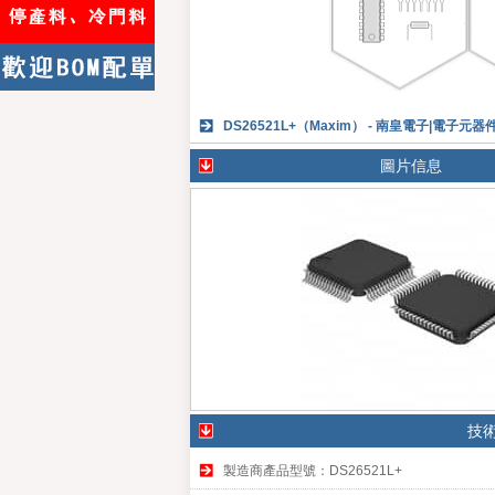
DS26521L+（Maxim） - 南皇電子|電子元
圖片信息
技
製造商產品型號：DS26521L+