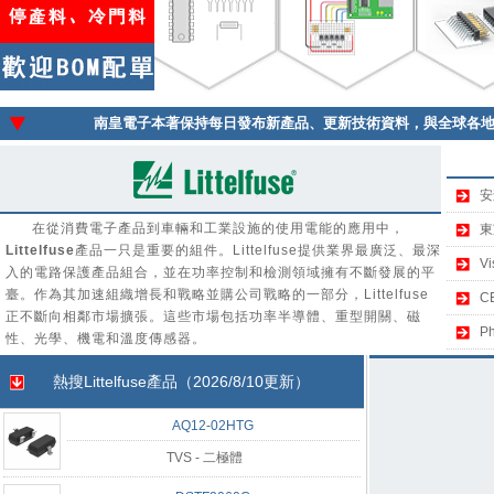
南皇電子本著保持每日發布新產品、更新技術資料，與全球各
安
在從消費電子產品到車輛和工業設施的使用電能的應用中，
東
Littelfuse
產品一只是重要的組件。Littelfuse提供業界最廣泛、最深
V
入的電路保護產品組合，並在功率控制和檢測領域擁有不斷發展的平
臺。作為其加速組織增長和戰略並購公司戰略的一部分，Littelfuse
C
正不斷向相鄰市場擴張。這些市場包括功率半導體、重型開關、磁
P
性、光學、機電和溫度傳感器。
熱搜
Littelfuse
產品（2026/8/10更新）
AQ12-02HTG
TVS - 二極體