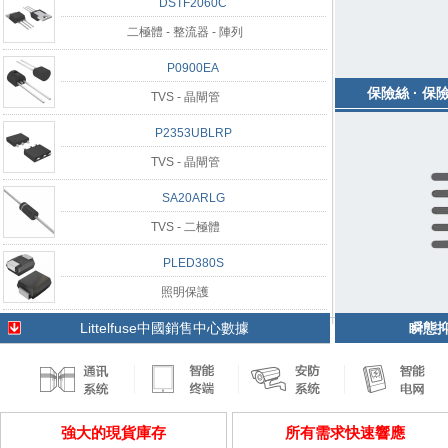
DSTF2060C
二極體 - 整流器 - 陣列
P0900EA
保險絲 · 
TVS - 晶閘管
P2353UBLRP
TVS - 晶閘管
SA20ARLG
TVS - 二極體
PLED380S
照明保護
Littelfuse中國銷售中心數據
瞬態抑
強大的現貨庫存
所有需求快速響應