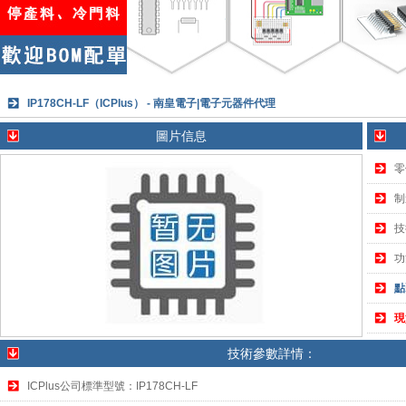
IP178CH-LF（ICPlus） - 南皇電子|電子元器件代理
圖片信息
零
制
技
功
點
現
技術參數詳情：
ICPlus公司標準型號：IP178CH-LF