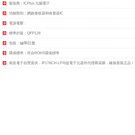
製造商：ICPlus 九陽電子
功能類別：網路接收器和收發器IC
電源電壓：
標準封裝：QFP128
包裝：編帶/託盤
環保標準：符合ROHS環保標準
南皇電子自營直供，IP178CH-LF均從電子元器件代理商采購，確保原裝正品！