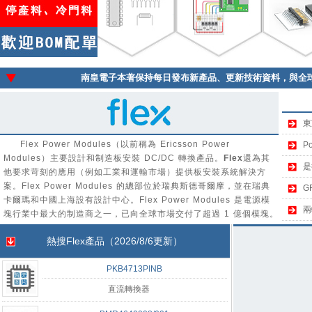
南皇電子本著保持每日發布新產品、更新技術資料，與全
東
Flex Power Modules（以前稱為 Ericsson Power
P
Modules）主要設計和制造板安裝 DC/DC 轉換產品。
Flex
還為其
是
他要求苛刻的應用（例如工業和運輸市場）提供板安裝系統解決方
案。Flex Power Modules 的總部位於瑞典斯德哥爾摩，並在瑞典
G
卡爾瑪和中國上海設有設計中心。Flex Power Modules 是電源模
兩
塊行業中最大的制造商之一，已向全球市場交付了超過 1 億個模塊。
熱搜
Flex
產品（2026/8/6更新）
PKB4713PINB
直流轉換器