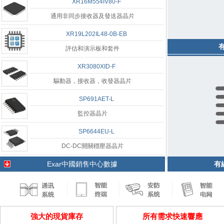
XR16M554IV80-F
通用非同步接收器及發送器晶片
XR19L202IL48-0B-EB
有
評估和演示板和套件
XR3080XID-F
驅動器，接收器，收發器晶片
SP691AET-L
監控器晶片
SP6644EU-L
DC-DC開關穩壓器晶片
Exar中國銷售中心數據
有
強大的現貨庫存
所有需求快速響應