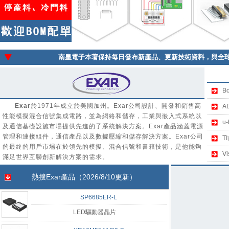
南皇電子本著保持每日發布新產品、更新技術資料，與全
B
Exar
於1971年成立於美國加州。Exar公司設計、開發和銷售高
A
性能模擬混合信號集成電路，並為網絡和儲存，工業與嵌入式系統以
u
及通信基礎設施市場提供先進的子系統解決方案。Exar產品涵蓋電源
管理和連接組件，通信產品以及數據壓縮和儲存解決方案。Exar公司
T
的最終的用戶市場在於領先的模擬、混合信號和書籍技術，是他能夠
V
滿足世界互聯創新解決方案的需求。
熱搜
Exar
產品（2026/8/10更新）
SP6685ER-L
LED驅動器晶片