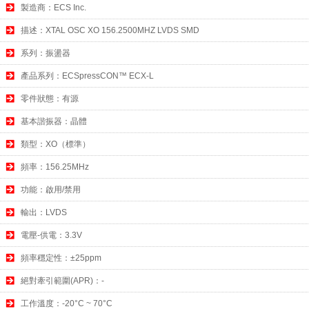
製造商：ECS Inc.
描述：XTAL OSC XO 156.2500MHZ LVDS SMD
系列：振盪器
產品系列：ECSpressCON™ ECX-L
零件狀態：有源
基本諧振器：晶體
類型：XO（標準）
頻率：156.25MHz
功能：啟用/禁用
輸出：LVDS
電壓-供電：3.3V
頻率穩定性：±25ppm
絕對牽引範圍(APR)：-
工作溫度：-20°C ~ 70°C