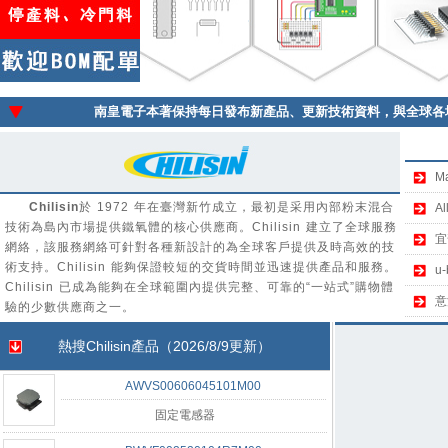
南皇電子本著保持每日發布新產品、更新技術資料，與全球各
M
Chilisin
於 1972 年在臺灣新竹成立，最初是采用內部粉末混合
A
技術為島內市場提供鐵氧體的核心供應商。Chilisin 建立了全球服務
宜
網絡，該服務網絡可針對各種新設計的為全球客戶提供及時高效的技
術支持。Chilisin 能夠保證較短的交貨時間並迅速提供產品和服務。
u
Chilisin 已成為能夠在全球範圍內提供完整、可靠的“一站式”購物體
意
驗的少數供應商之一。
熱搜
Chilisin
產品（2026/8/9更新）
AWVS00606045101M00
固定電感器